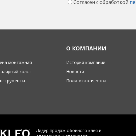
Согласен с обработкой
пе
О КОМПАНИИ
ена монтажная
История компании
алярный холст
Новости
нструменты
Политика качества
Лидер продаж обойного клея и